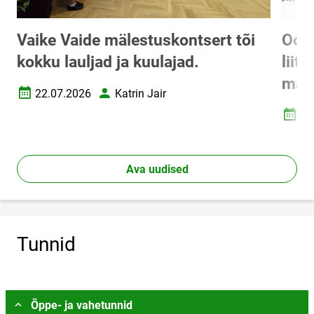
Vaike Vaide mälestuskontsert tõi
Oota
kokku lauljad ja kuulajad.
liit
mate
22.07.2026
Katrin Jair
Loomise kuupäev
Autor
20
Loomi
Ava uudised
Tunnid
Vali asukoht
Õppe- ja vahetunnid