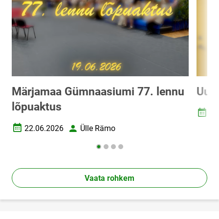
Märjamaa Gümnaasiumi 77. lennu
Uudi
lõpuaktus
20
Loomi
22.06.2026
Ülle Rämo
Loomise kuupäev
Autor
Vaata rohkem