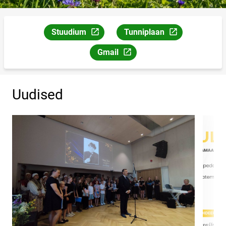
Stuudium
Tunniplaan
Link avaneb uuel leheküljel
Link avaneb uuel leheküljel
Gmail
Link avaneb uuel leheküljel
Uudised