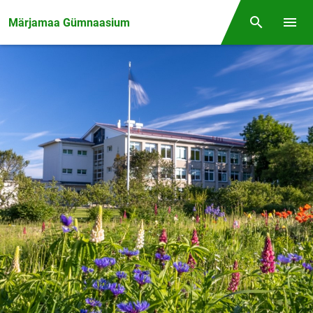
Front page
Märjamaa Gümnaasium
Otsing
Menüü