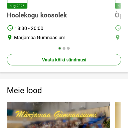
aug 2026
aug 2
Hoolekogu koosolek
Õpp
TIME
TIME
18:30 - 20:00
11
Asukoht
Asuko
Märjamaa Gümnaasium
Õp
Vaata kõiki sündmusi
Meie lood