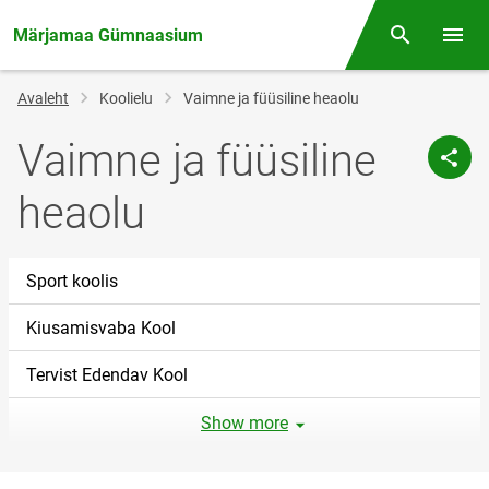
Märjamaa Gümnaasium
Otsing
Menüü
Jälglink
Avaleht
Koolielu
Vaimne ja füüsiline heaolu
Vaimne ja füüsiline
heaolu
Sport koolis
Kiusamisvaba Kool
Tervist Edendav Kool
Show more