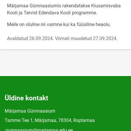
Märjamaa Gümnaasiumis rakendatakse Kiusamisvaba
Kooli ja Tervist Edendava Kooli programme.
Meile on oluline nii vaimne kui ka füüsiline heaolu.
Avaldatud 26.09.2024.
Viimati muudetud 27.09.2024.
Üldine kontakt
Märjamaa Gümnaasium
Tamme Tee 1, Märjamaa, 78304, Raplamaa
gumnaasium@marjamaa.edu.ee