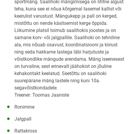
sportmäng. Saalihoki mängimisega on lihtne algust
teha, kuna see ei nõua kõrgemal tasemel kallist või
keerulist varustust. Mängukepp ja pall on kerged,
mistõttu on nende käsitsemist kerge õppida.
Liikumine platsil toimub saalihokis joostes ja on
sarnane korv- või jalgpallile. Saalihoki on tehniline
ala, mis nõuab osavust, koordinatsiooni ja kiirust
ning seda hakkame lastega läbi harjutuste ja
võistkondlike mängude arendama. Mäng iseenesest
on turvaline, sest erinevalt jäähokist on jõuline
kehakontakt keelatud. Seetõttu on saalihoki
suurepärane mäng lastele ning kuni 10a.
segavõistkondadele.
Treener: Toomas Jaaniste
Ronimine
Jalgpall
Rattakross