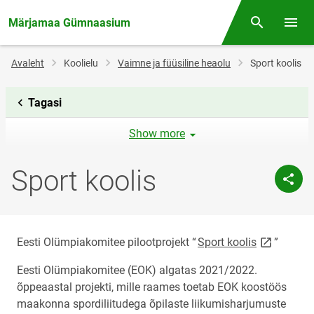
Märjamaa Gümnaasium
Otsing
Menüü
Jälglink
Avaleht
Koolielu
Vaimne ja füüsiline heaolu
Sport koolis
Tagasi
Show more
Sport koolis
link opens 
Eesti Olümpiakomitee pilootprojekt “
Sport koolis
”
Eesti Olümpiakomitee (EOK) algatas 2021/2022.
õppeaastal projekti, mille raames toetab EOK koostöös
maakonna spordiliitudega õpilaste liikumisharjumuste