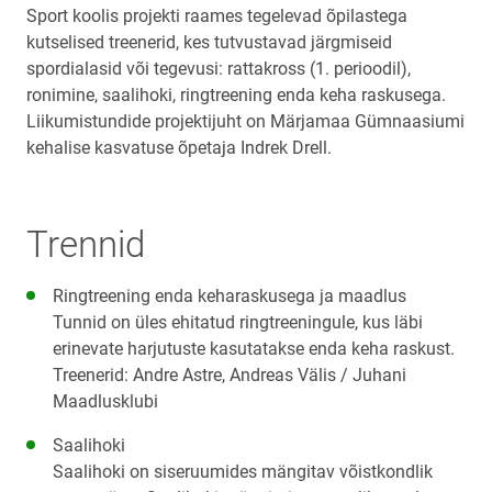
Sport koolis projekti raames tegelevad õpilastega
kutselised treenerid, kes tutvustavad järgmiseid
spordialasid või tegevusi: rattakross (1. perioodil),
ronimine, saalihoki, ringtreening enda keha raskusega.
Liikumistundide projektijuht on Märjamaa Gümnaasiumi
kehalise kasvatuse õpetaja Indrek Drell.
Trennid
Ringtreening enda keharaskusega ja maadlus
Tunnid on üles ehitatud ringtreeningule, kus läbi
erinevate harjutuste kasutatakse enda keha raskust.
Treenerid: Andre Astre, Andreas Välis / Juhani
Maadlusklubi
Saalihoki
Saalihoki on siseruumides mängitav võistkondlik