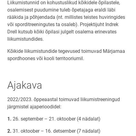
Liikumistunnid on kohustuslikud kõikidele õpilastele,
osalemisest puudumine tuleb õpetajaga eraldi läbi
rääkida ja põhjendada (nt. millistes teistes huviringides
või sporditreeningutes ta osaleb). Projektijuht Indrek
Drell kutsub kõiki õpilasi julgelt osalema erinevates
liikumistundides.
Kõikide liikumistundide tegevused toimuvad Märjamaa
spordhoones või kooli territooriumil.
Ajakava
2022/2023. õppeaastal toimuvad liikumistreeningud
järgmistel ajaperioodidel:
26. september – 21. oktoober (4 nädalat)
31. oktoober – 16. detsember (7 nädalat)