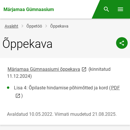
Märjamaa Gümnaasium
Otsing
Menüü
Jälglink
Avaleht
Õppetöö
Õppekava
Õppekava
link opens on new page
Märjamaa Gümnaasiumi õppekava
(kinnitatud
11.12.2024)
link
Lisa 4: Õpilaste hindamise põhimõtted ja kord (
PDF
)
Avaldatud 10.05.2022.
Viimati muudetud 21.08.2025.