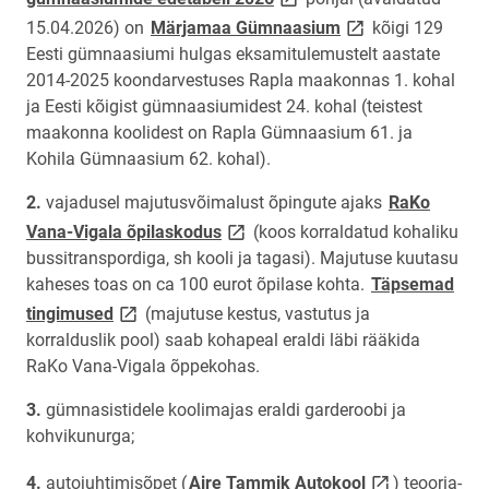
link opens on new 
15.04.2026) on
Märjamaa Gümnaasium
kõigi 129
Eesti gümnaasiumi hulgas eksamitulemustelt aastate
2014-2025 koondarvestuses Rapla maakonnas 1. kohal
ja Eesti kõigist gümnaasiumidest 24. kohal (teistest
maakonna koolidest on Rapla Gümnaasium 61. ja
Kohila Gümnaasium 62. kohal).
vajadusel majutusvõimalust õpingute ajaks
RaKo
link opens on new page
Vana-Vigala õpilaskodus
(koos korraldatud kohaliku
bussitranspordiga, sh kooli ja tagasi). Majutuse kuutasu
kaheses toas on ca 100 eurot õpilase kohta.
Täpsemad
link opens on new page
tingimused
(majutuse kestus, vastutus ja
korralduslik pool) saab kohapeal eraldi läbi rääkida
RaKo Vana-Vigala õppekohas.
gümnasistidele koolimajas eraldi garderoobi ja
kohvikunurga;
link opens on n
autojuhtimisõpet (
Aire Tammik Autokool
) teooria-