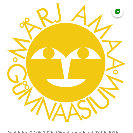
Ava fot
Avaldatud 07.05.2026.
Viimati muudetud 08.05.2026.