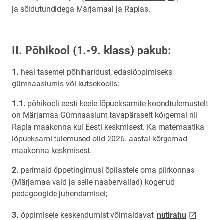
ja sõidutundidega Märjamaal ja Raplas.
II. Põhikool (1.-9. klass) pakub:
heal tasemel põhiharidust, edasiõppimiseks
gümnaasiumis või kutsekoolis;
põhikooli eesti keele lõpueksamite koondtulemustelt
on Märjamaa Gümnaasium tavapäraselt kõrgemal nii
Rapla maakonna kui Eesti keskmisest. Ka matemaatika
lõpueksami tulemused olid 2026. aastal kõrgemad
maakonna keskmisest.
parimaid õppetingimusi õpilastele oma piirkonnas
(Märjamaa vald ja selle naabervallad) kogenud
pedagoogide juhendamisel;
link open
õppimisele keskendumist võimaldavat
nutirahu