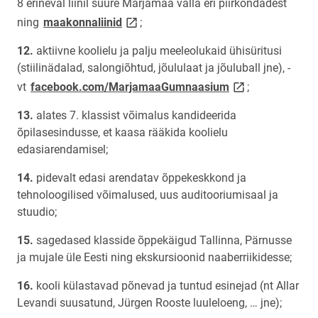
8 erineval liinil suure Märjamaa valla eri piirkondadest
link opens on new page
ning
maakonnaliinid
;
aktiivne koolielu ja palju meeleolukaid ühisüritusi
(stiilinädalad, salongiõhtud, jõululaat ja jõuluball jne), -
link opens on ne
vt
facebook.com/MarjamaaGumnaasium
;
alates 7. klassist võimalus kandideerida
õpilasesindusse, et kaasa rääkida koolielu
edasiarendamisel;
pidevalt edasi arendatav õppekeskkond ja
tehnoloogilised võimalused, uus auditooriumisaal ja
stuudio;
sagedased klasside õppekäigud Tallinna, Pärnusse
ja mujale üle Eesti ning ekskursioonid naaberriikidesse;
kooli külastavad põnevad ja tuntud esinejad (nt Allar
Levandi suusatund, Jürgen Rooste luuleloeng, … jne);