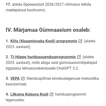
alates õppeaastast 2026/2027 võimalus tellida
meelepärast koolivormi;
IV. Märjamaa Gümnaasium osaleb:
link opens on ne
KiVa (Kiusamisvaba Kooli) programmis
(alates
2023. aastast);
link opens on new
TI-Hüppe haridusuuendusprogrammis
(alates
2025. aastast), mille abiga said gümnaasiumiõpetajad
ligipääsu tehisarurakendusele ChatGPT 5.2;
link opens on new page
VEPA
tõenduspõhise ennetustegevuse metoodika
kasutamisel;
link opens on new page
Liikuma Kutsuva Kooli
haridusprogrammi
tegevustes;