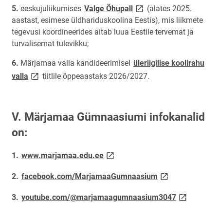
link opens on new page
eeskujuliikumises
Valge Õhupall
(alates 2025.
aastast, esimese üldhariduskoolina Eestis), mis liikmete
tegevusi koordineerides aitab luua Eestile tervemat ja
turvalisemat tulevikku;
Märjamaa valla kandideerimisel
üleriigilise koolirahu
link opens on new page
valla
tiitlile õppeaastaks 2026/2027.
V. Märjamaa Gümnaasiumi infokanalid
on:
link opens on new page
www.marjamaa.edu.ee
link opens on ne
facebook.com/MarjamaaGumnaasium
link opens 
youtube.com/@marjamaagumnaasium3047