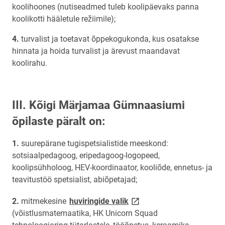
koolihoones (nutiseadmed tuleb koolipäevaks panna
koolikotti hääletule režiimile);
turvalist ja toetavat õppekogukonda, kus osatakse
hinnata ja hoida turvalist ja ärevust maandavat
koolirahu.
III. Kõigi Märjamaa Gümnaasiumi
õpilaste päralt on:
suurepärane tugispetsialistide meeskond:
sotsiaalpedagoog, eripedagoog-logopeed,
koolipsühholoog, HEV-koordinaator, kooliõde, ennetus- ja
teavitustöö spetsialist, abiõpetajad;
link opens on new page
mitmekesine
huviringide valik
(võistlusmatemaatika, HK Unicorn Squad