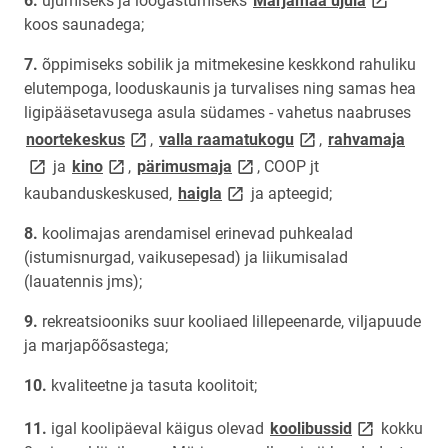
ujumiseks ja lõõgastumiseks
Märjamaa ujula
koos saunadega;
õppimiseks sobilik ja mitmekesine keskkond rahuliku
elutempoga, looduskaunis ja turvalises ning samas hea
ligipääsetavusega asula südames - vahetus naabruses
link opens on new page
link opens on new pa
link 
noortekeskus
,
valla raamatukogu
,
rahvamaja
link opens on new page
link opens on new page
ja
kino
,
pärimusmaja
, COOP jt
link opens on new page
kaubanduskeskused,
haigla
ja apteegid;
koolimajas arendamisel erinevad puhkealad
(istumisnurgad, vaikusepesad) ja liikumisalad
(lauatennis jms);
rekreatsiooniks suur kooliaed lillepeenarde, viljapuude
ja marjapõõsastega;
kvaliteetne ja tasuta koolitoit;
link opens o
igal koolipäeval käigus olevad
koolibussid
kokku