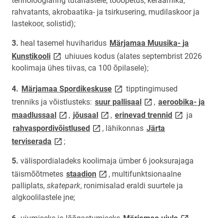
tehnoloogiaring tütarlastele, tööõpetus, keraamika,
rahvatants, akrobaatika- ja tsirkusering, mudilaskoor ja
lastekoor, solistid);
heal tasemel huviharidus
Märjamaa Muusika- ja
link opens on new page
Kunstikooli
uhiuues kodus (alates septembrist 2026
koolimaja ühes tiivas, ca 100 õpilasele);
link opens on new page
Märjamaa Spordikeskuse
tipptingimused
link opens on new pa
trenniks ja võistlusteks:
suur pallisaal
,
aeroobika- ja
link opens on new page
link opens on new page
link opens o
maadlussaal
,
jõusaal
,
erinevad trennid
ja
link opens on new page
rahvaspordivõistlused
, lähikonnas
Järta
link opens on new page
terviserada
;
välispordialadeks koolimaja ümber 6 jooksurajaga
link opens on new page
täismõõtmetes
staadion
, multifunktsionaalne
palliplats,
skatepark
, ronimisalad eraldi suurtele ja
algkoolilastele jne;
link opens 