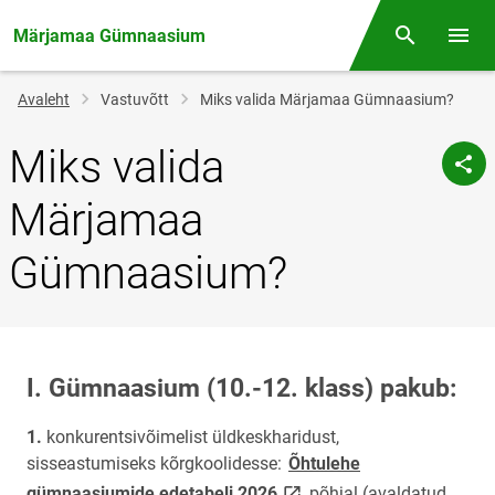
Märjamaa Gümnaasium
Otsing
Menüü
Jälglink
Avaleht
Vastuvõtt
Miks valida Märjamaa Gümnaasium?
Miks valida
Märjamaa
Gümnaasium?
I. Gümnaasium (10.-12. klass) pakub:
konkurentsivõimelist üldkeskharidust,
sisseastumiseks kõrgkoolidesse:
Õhtulehe
link opens on new page
gümnaasiumide edetabeli 2026
põhjal (avaldatud