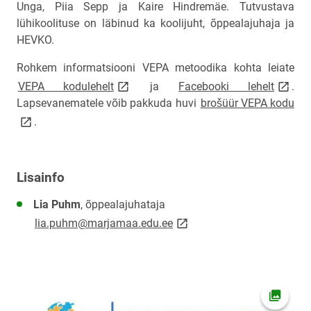
Unga, Piia Sepp ja Kaire Hindremäe. Tutvustava
lühikoolituse on läbinud ka koolijuht, õppealajuhaja ja
HEVKO.
Rohkem informatsiooni VEPA metoodika kohta leiate
link opens on new page
link op
VEPA kodulehelt
ja
Facebooki lehelt
.
lin
Lapsevanematele võib pakkuda huvi
brošüür VEPA kodu
.
Lisainfo
Lia Puhm
, õppealajuhataja
link opens on new page
lia.puhm@marjamaa.edu.ee
Ava fot