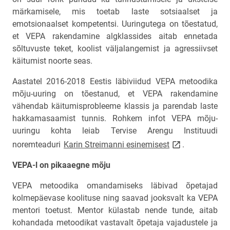
märkamisele, mis toetab laste sotsiaalset ja
emotsionaalset kompetentsi. Uuringutega on tõestatud,
et VEPA rakendamine algklassides aitab ennetada
sõltuvuste teket, koolist väljalangemist ja agressiivset
käitumist noorte seas.
Aastatel 2016-2018 Eestis läbiviidud VEPA metoodika
mõju-uuring on tõestanud, et VEPA rakendamine
vähendab käitumisprobleeme klassis ja parendab laste
hakkamasaamist tunnis. Rohkem infot VEPA mõju-
uuringu kohta leiab Tervise Arengu Instituudi
link opens on n
noremteaduri
Karin Streimanni esinemisest
.
VEPA-l on pikaaegne mõju
VEPA metoodika omandamiseks läbivad õpetajad
kolmepäevase koolituse ning saavad jooksvalt ka VEPA
mentori toetust. Mentor külastab nende tunde, aitab
kohandada metoodikat vastavalt õpetaja vajadustele ja