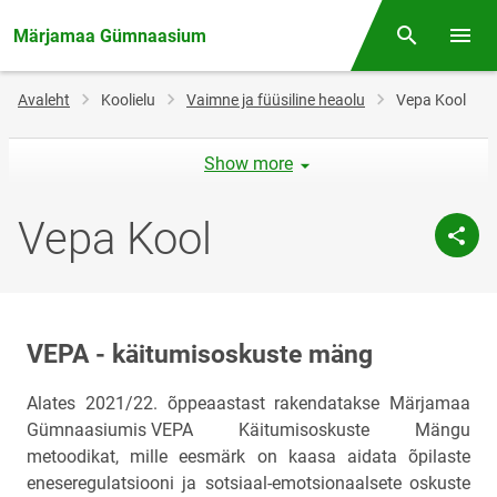
Märjamaa Gümnaasium
Otsing
Menüü
Jälglink
Avaleht
Koolielu
Vaimne ja füüsiline heaolu
Vepa Kool
Show more
Vepa Kool
VEPA - käitumisoskuste mäng
Alates 2021/22. õppeaastast rakendatakse Märjamaa
Gümnaasiumis
VEPA Käitumisoskuste
Mängu
metoodikat, mille eesmärk on kaasa aidata õpilaste
eneseregulatsiooni ja sotsiaal-emotsionaalsete oskuste