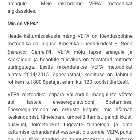
arengule. Meie rakendame VEPA metoodikat
algklassides.
Mis on VEPA?
Heade käitumisoskuste mäng VEPA on tõenduspõhine
metoodika sai alguse Ameerika Ühendriikidest –
Good
link opens on new page
Behavior Game
. VEPA mõju lapse arengule ja
käekäigule ja heaolule tulevikus on tõestatud mitmete
uuringutega. Eestis rakendatakse VEPA metoodikat
alates 2014/2015. õppeaastast, koolituse on läbinud
rohkem kui 800 õpetajat enam kui 120 koolist üle Eesti.
VEPA metoodika eripära väljendub mänguliste võtete
abil lastele eneseregulatsiooni õpetamises.
Eneseregulatsioon on oskuste kogum, mis hõlmab
keskendumist, tähelepanu ümberlülitamist, paindlikkust,
püsivust, toimetulekut tugevate tunnetega ja oma
käitumise kohandamist vastavalt olukorrale. VEPA puhul
on suur rõhk pandud ka tunnustamisele ja üksteise