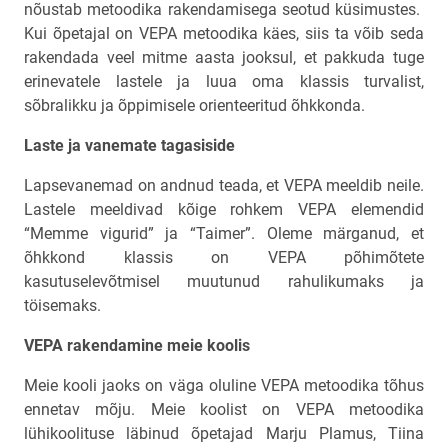
nõustab metoodika rakendamisega seotud küsimustes.
Kui õpetajal on VEPA metoodika käes, siis ta võib seda
rakendada veel mitme aasta jooksul, et pakkuda tuge
erinevatele lastele ja luua oma klassis turvalist,
sõbralikku ja õppimisele orienteeritud õhkkonda.
Laste ja vanemate tagasiside
Lapsevanemad on andnud teada, et VEPA meeldib neile.
Lastele meeldivad kõige rohkem VEPA elemendid
“Memme vigurid” ja “Taimer”. Oleme märganud, et
õhkkond klassis on VEPA põhimõtete
kasutuselevõtmisel muutunud rahulikumaks ja
töisemaks.
VEPA rakendamine meie koolis
Meie kooli jaoks on väga oluline VEPA metoodika tõhus
ennetav mõju. Meie koolist on VEPA metoodika
lühikoolituse läbinud õpetajad Marju Plamus, Tiina