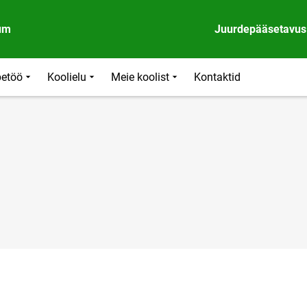
um
Juurdepääsetavus
etöö
Koolielu
Meie koolist
Kontaktid