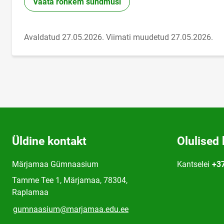
Vaata rohkem sündmusi
Avaldatud 27.05.2026.
Viimati muudetud 27.05.2026.
Üldine kontakt
Olulised 
Märjamaa Gümnaasium
Kantselei
+3
Tamme Tee 1, Märjamaa, 78304,
Raplamaa
gumnaasium@marjamaa.edu.ee