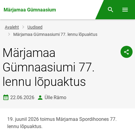
Märjamaa Gümnaasium
Otsing
Menüü
Jälglink
Avaleht
Uudised
Märjamaa Gümnaasiumi 77. lennu lõpuaktus
Märjamaa
Gümnaasiumi 77.
lennu lõpuaktus
Loomise kuupäev
autor
22.06.2026
Ülle Rämo
19. juunil 2026 toimus Märjamaa Spordihoones 77.
lennu lõpuaktus.