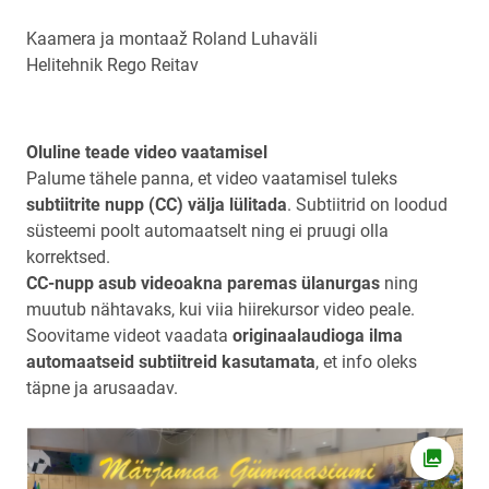
Kaamera ja montaaž Roland Luhaväli
Helitehnik Rego Reitav
Oluline teade video vaatamisel
Palume tähele panna, et video vaatamisel tuleks
subtiitrite nupp (CC) välja lülitada
. Subtiitrid on loodud
süsteemi poolt automaatselt ning ei pruugi olla
korrektsed.
CC-nupp asub videoakna paremas ülanurgas
ning
muutub nähtavaks, kui viia hiirekursor video peale.
Soovitame videot vaadata
originaalaudioga ilma
automaatseid subtiitreid kasutamata
, et info oleks
täpne ja arusaadav.
Ava fot