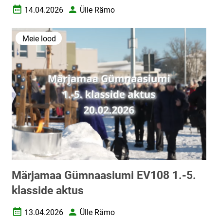
14.04.2026
Ülle Rämo
Loomise kuupäev
Autor
Meie lood
Märjamaa Gümnaasiumi EV108 1.-5.
klasside aktus
13.04.2026
Ülle Rämo
Loomise kuupäev
Autor