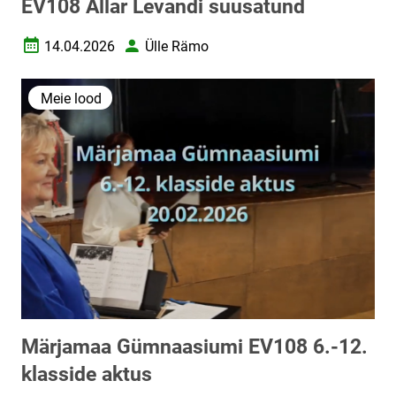
EV108 Allar Levandi suusatund
14.04.2026
Ülle Rämo
Loomise kuupäev
Autor
Meie lood
Märjamaa Gümnaasiumi EV108 6.-12.
klasside aktus