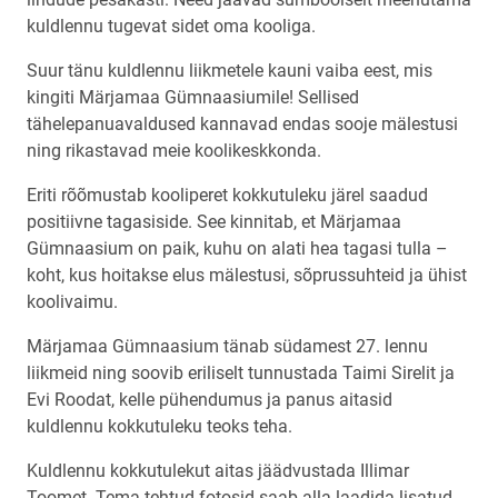
kuldlennu tugevat sidet oma kooliga.
Suur tänu kuldlennu liikmetele kauni vaiba eest, mis
kingiti Märjamaa Gümnaasiumile! Sellised
tähelepanuavaldused kannavad endas sooje mälestusi
ning rikastavad meie koolikeskkonda.
Eriti rõõmustab kooliperet kokkutuleku järel saadud
positiivne tagasiside. See kinnitab, et Märjamaa
Gümnaasium on paik, kuhu on alati hea tagasi tulla –
koht, kus hoitakse elus mälestusi, sõprussuhteid ja ühist
koolivaimu.
Märjamaa Gümnaasium tänab südamest 27. lennu
liikmeid ning soovib eriliselt tunnustada Taimi Sirelit ja
Evi Roodat, kelle pühendumus ja panus aitasid
kuldlennu kokkutuleku teoks teha.
Kuldlennu kokkutulekut aitas jäädvustada Illimar
Toomet. Tema tehtud fotosid saab alla laadida lisatud