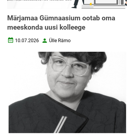
Märjamaa Gümnaasium ootab oma
meeskonda uusi kolleege
10.07.2026
Ülle Rämo
Loomise kuupäev
Autor