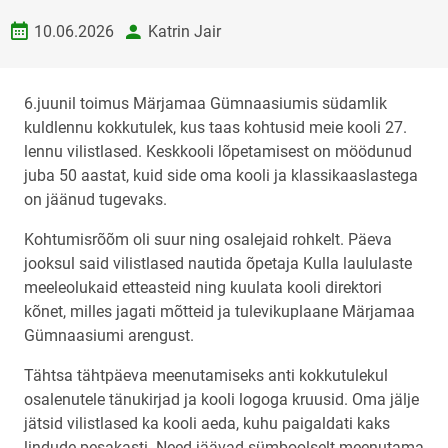
Loomise kuupäev
autor
10.06.2026
Katrin Jair
6.juunil toimus Märjamaa Gümnaasiumis südamlik
kuldlennu kokkutulek, kus taas kohtusid meie kooli 27.
lennu vilistlased. Keskkooli lõpetamisest on möödunud
juba 50 aastat, kuid side oma kooli ja klassikaaslastega
on jäänud tugevaks.
Kohtumisrõõm oli suur ning osalejaid rohkelt. Päeva
jooksul said vilistlased nautida õpetaja Kulla laululaste
meeleolukaid etteasteid ning kuulata kooli direktori
kõnet, milles jagati mõtteid ja tulevikuplaane Märjamaa
Gümnaasiumi arengust.
Tähtsa tähtpäeva meenutamiseks anti kokkutulekul
osalenutele tänukirjad ja kooli logoga kruusid. Oma jälje
jätsid vilistlased ka kooli aeda, kuhu paigaldati kaks
lindude pesakasti. Need jäävad sümboolselt meenutama