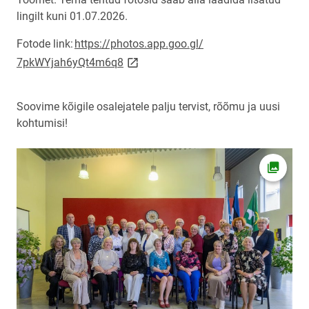
lingilt kuni 01.07.2026.
Fotode link:
https://photos.app.goo.gl/
link opens on new page
7pkWYjah6yQt4m6q8
Soovime kõigile osalejatele palju tervist, rõõmu ja uusi
kohtumisi!
Ava fot