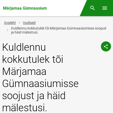
Märjamaa Gümnaasium
Otsing
Menüü
Jälglink
Avaleht
Uudised
Kuldlennu kokkutulek tõi Märjamaa Gümnaasiumisse soojust
ja häid mälestusi.
Kuldlennu
kokkutulek tõi
Märjamaa
Gümnaasiumisse
soojust ja häid
mälestusi.