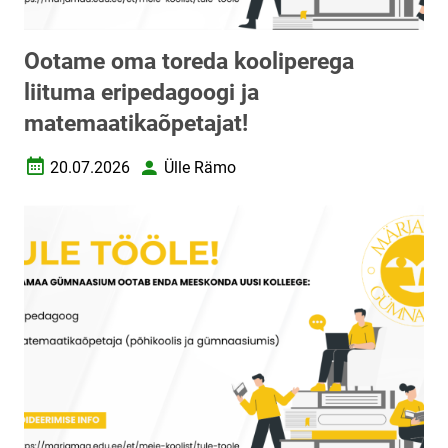
Ootame oma toreda kooliperega
liituma eripedagoogi ja
matemaatikaõpetajat!
20.07.2026
Ülle Rämo
Loomise kuupäev
Autor