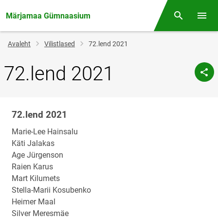
Märjamaa Gümnaasium
Otsing
Menüü
Jälglink
Avaleht
Vilistlased
72.lend 2021
72.lend 2021
72.lend 2021
Klassi
nimi
Marie-Lee Hainsalu
Käti Jalakas
Age Jürgenson
Raien Karus
Mart Kilumets
Stella-Marii Kosubenko
Heimer Maal
Silver Meresmäe