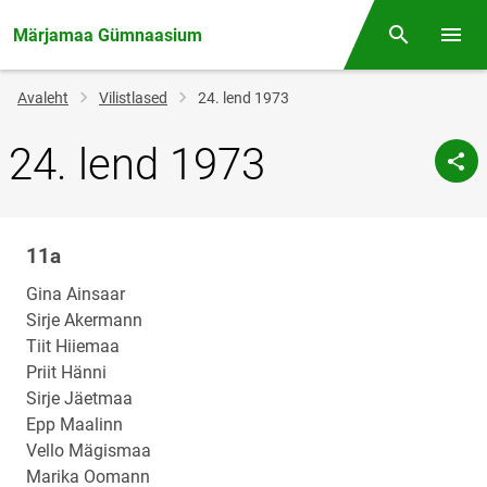
Märjamaa Gümnaasium
Otsing
Menüü
Jälglink
Avaleht
Vilistlased
24. lend 1973
24. lend 1973
11a
Klassi
nimi
Gina Ainsaar
Sirje Akermann
Tiit Hiiemaa
Priit Hänni
Sirje Jäetmaa
Epp Maalinn
Vello Mägismaa
Marika Oomann