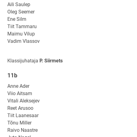
Aili Saulep
Oleg Seemer
Ene Silm
Tiit Tammaru
Maimu Vilup
Vadim Vlassov
Klassijuhataja
P. Siirmets
11b
Klassi
nimi
Anne Ader
Viio Aitsam
Vitali Aleksejev
Reet Arusoo
Tiit Laanesaar
Tõnu Miller
Raivo Naastre