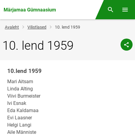
Märjamaa Gümnaasium
Otsing
Menüü
Jälglink
Avaleht
Vilistlased
10. lend 1959
10. lend 1959
10.lend 1959
Klassi
nimi
Mari Aitsam
Linda Alting
Viivi Burmeister
Ivi Esnak
Eda Kaldamaa
Evi Laasner
Helgi Langi
Aile Männiste