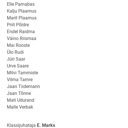
Elle Parnabas
Kalju Plaamus
Marit Plaamus
Priit Põldre
Endel Raidma
Väino Riismaa
Mai Rooste
Ülo Rudi
Jüri Saar
Urve Saare
Milvi Tammiste
Vilma Tamre
Jaan Tiidemann
Jaan Tõnne
Mati Udurand
Malle Verbak
Klassijuhataja
E. Marks