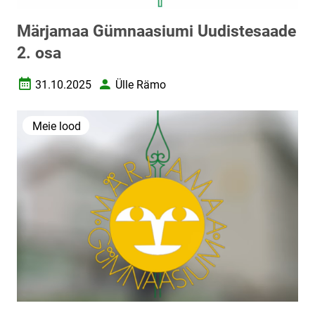
Märjamaa Gümnaasiumi Uudistesaade
2. osa
31.10.2025
Ülle Rämo
Loomise kuupäev
Autor
Meie lood