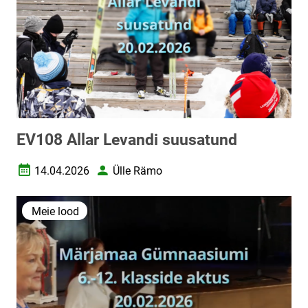
EV108 Allar Levandi suusatund
14.04.2026
Ülle Rämo
Loomise kuupäev
Autor
Meie lood