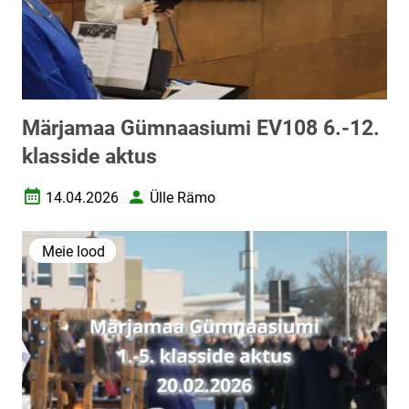
Märjamaa Gümnaasiumi EV108 6.-12.
klasside aktus
14.04.2026
Ülle Rämo
Loomise kuupäev
Autor
Meie lood