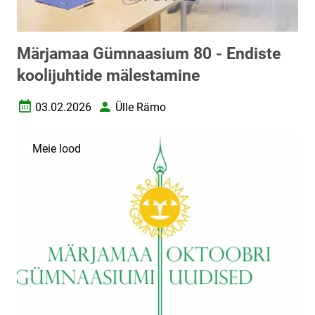
Märjamaa Gümnaasium 80 - Endiste
koolijuhtide mälestamine
03.02.2026
Ülle Rämo
Loomise kuupäev
Autor
Meie lood