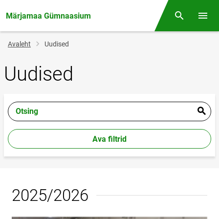
Märjamaa Gümnaasium
Otsing
Menüü
Jälglink
Avaleht
Uudised
Uudised
Otsing
Ava filtrid
2025/2026