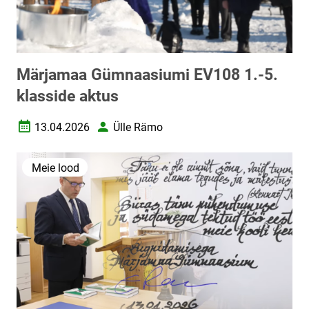
Märjamaa Gümnaasiumi EV108 1.-5.
klasside aktus
13.04.2026
Ülle Rämo
Loomise kuupäev
Autor
Meie lood