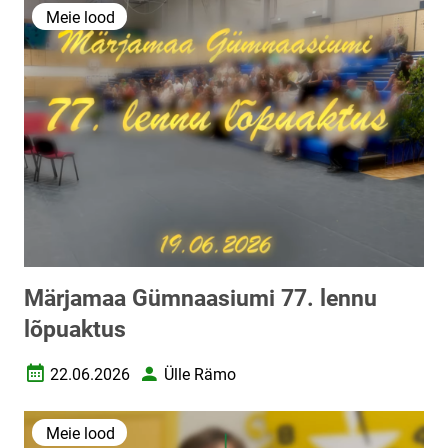
Meie lood
Märjamaa Gümnaasiumi 77. lennu
lõpuaktus
22.06.2026
Ülle Rämo
Loomise kuupäev
Autor
Meie lood