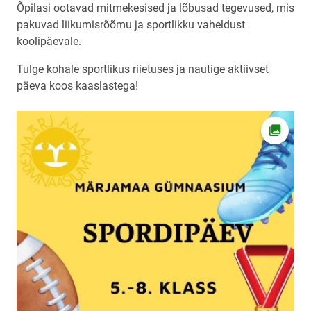
Õpilasi ootavad mitmekesised ja lõbusad tegevused, mis
pakuvad liikumisrõõmu ja sportlikku vaheldust
koolipäevale.
Tulge kohale sportlikus riietuses ja nautige aktiivset
päeva koos kaaslastega!
Ava fot