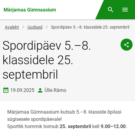
Märjamaa Gümnaasium
Otsing
Menüü
Jälglink
Avaleht
Uudised
Spordipäev 5.–8. klassidele 25. septembril
Spordipäev 5.–8.
klassidele 25.
septembril
Loomise kuupäev
autor
19.09.2025
Ülle Rämo
Märjamaa Gümnaasium kutsub 5.–8. klasside õpilasi
sügisesele spordipäevale!
Sportlik hommik toimub
25. septembril
kell
9.00–12.00
.