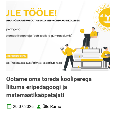
Ootame oma toreda kooliperega
liituma eripedagoogi ja
matemaatikaõpetajat!
20.07.2026
Ülle Rämo
Loomise kuupäev
Autor