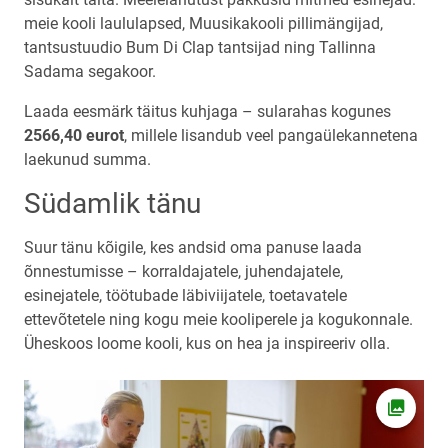
meie kooli laululapsed, Muusikakooli pillimängijad,
tantsustuudio Bum Di Clap tantsijad ning Tallinna
Sadama segakoor.
Laada eesmärk täitus kuhjaga – sularahas kogunes
2566,40 eurot
, millele lisandub veel pangaülekannetena
laekunud summa.
Südamlik tänu
Suur tänu kõigile, kes andsid oma panuse laada
õnnestumisse – korraldajatele, juhendajatele,
esinejatele, töötubade läbiviijatele, toetavatele
ettevõtetele ning kogu meie kooliperele ja kogukonnale.
Üheskoos loome kooli, kus on hea ja inspireeriv olla.
Ava fot