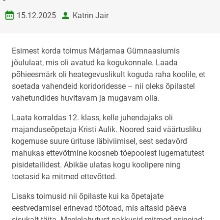
Loomise kuupäev
autor
15.12.2025
Katrin Jair
Esimest korda toimus Märjamaa Gümnaasiumis
jõululaat, mis oli avatud ka kogukonnale. Laada
põhieesmärk oli heategevuslikult koguda raha koolile, et
soetada vahendeid koridoridesse – nii oleks õpilastel
vahetundides huvitavam ja mugavam olla.
Laata korraldas 12. klass, kelle juhendajaks oli
majanduseõpetaja Kristi Aulik. Noored said väärtusliku
kogemuse suure ürituse läbiviimisel, sest sedavõrd
mahukas ettevõtmine koosneb tõepoolest lugematutest
pisidetailidest. Abikäe ulatas kogu koolipere ning
toetasid ka mitmed ettevõtted.
Lisaks toimusid nii õpilaste kui ka õpetajate
eestvedamisel erinevad töötoad, mis aitasid päeva
sisukalt täita. Meelelahutust pakkusid mitmed esinejad: