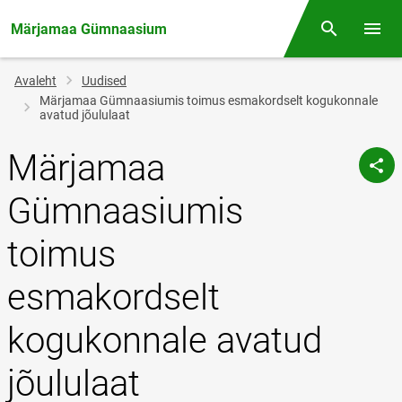
Märjamaa Gümnaasium
Otsing
Menüü
Jälglink
Avaleht
Uudised
Märjamaa Gümnaasiumis toimus esmakordselt kogukonnale
avatud jõululaat
Märjamaa
Gümnaasiumis
toimus
esmakordselt
kogukonnale avatud
jõululaat