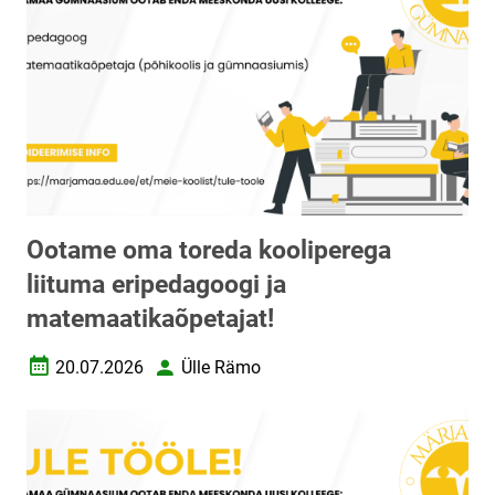
Ootame oma toreda kooliperega
liituma eripedagoogi ja
matemaatikaõpetajat!
20.07.2026
Ülle Rämo
Loomise kuupäev
Autor