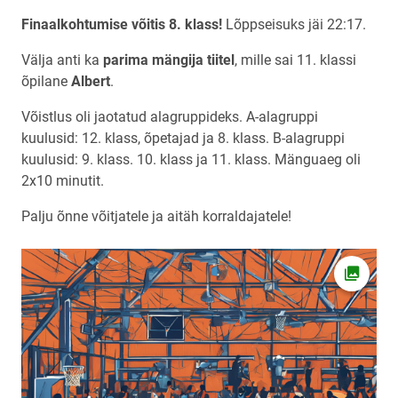
Finaalkohtumise võitis 8. klass!
Lõppseisuks jäi 22:17.
Välja anti ka
parima mängija tiitel
, mille sai 11. klassi
õpilane
Albert
.
Võistlus oli jaotatud alagruppideks. A-alagruppi
kuulusid: 12. klass, õpetajad ja 8. klass. B-alagruppi
kuulusid: 9. klass. 10. klass ja 11. klass. Mänguaeg oli
2x10 minutit.
Palju õnne võitjatele ja aitäh korraldajatele!
Ava fot