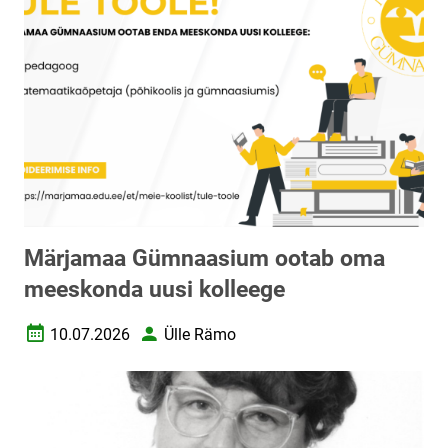
Märjamaa Gümnaasium ootab oma
meeskonda uusi kolleege
10.07.2026
Ülle Rämo
Loomise kuupäev
Autor