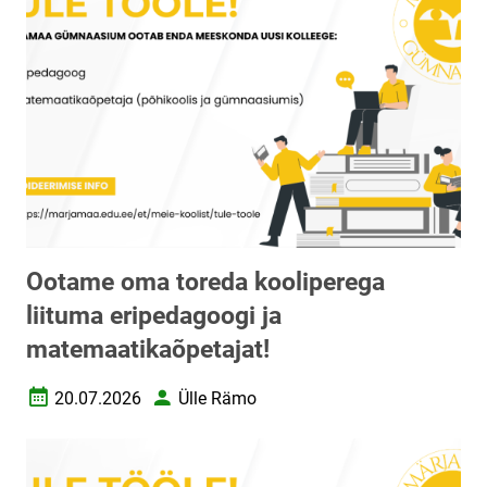
Ootame oma toreda kooliperega
liituma eripedagoogi ja
matemaatikaõpetajat!
20.07.2026
Ülle Rämo
Loomise kuupäev
Autor