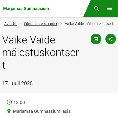
Märjamaa Gümnaasium
Otsing
Menüü
Jälglink
Avaleht
Sündmuste kalender
Vaike Vaide mälestuskontsert
Vaike Vaide
mälestuskontser
t
17. juuli 2026
AEG
18:00
Asukoht
Märjamaa Gümnaasiumi aula