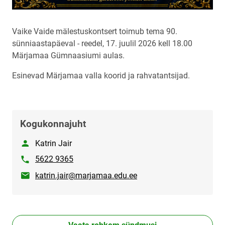
Vaike Vaide mälestuskontsert toimub tema 90.
sünniaastapäeval - reedel, 17. juulil 2026 kell 18.00
Märjamaa Gümnaasiumi aulas.
Esinevad Märjamaa valla koorid ja rahvatantsijad.
Kogukonnajuht
Nimi
Katrin Jair
Telefon
5622 9365
E-post
katrin.jair@marjamaa.edu.ee