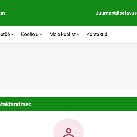
um
Juurdepääsetavus
etöö
Koolielu
Meie koolist
Kontaktid
taktandmed