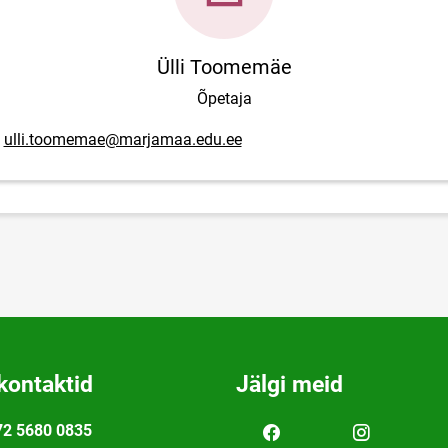
Ülli Toomemäe
Õpetaja
posti aadress
ulli.toomemae@marjamaa.edu.ee
kontaktid
Jälgi meid
72 5680 0835