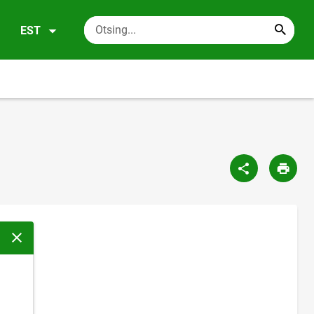
EST
Sulge modaalaken