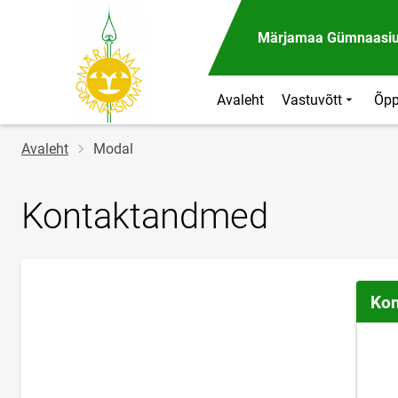
Märjamaa Gümnaasi
Avaleht
Vastuvõtt
Õpp
Jälglink
Avaleht
Modal
Kontaktandmed
Kon