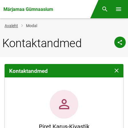
Märjamaa Gümnaasium
Otsing
Menüü
Jälglink
Avaleht
Modal
Kontaktandmed
Kontaktandmed
Sulge 
Piret Karus-Kivastik