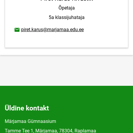
Õpetaja
5a klassijuhataja
E-posti aadress
piret.karus@marjamaa.edu.ee
Üldine kontakt
Märjamaa Gümnaasium
Tamme Tee 1, Märjamaa, 78304, Raplamaa