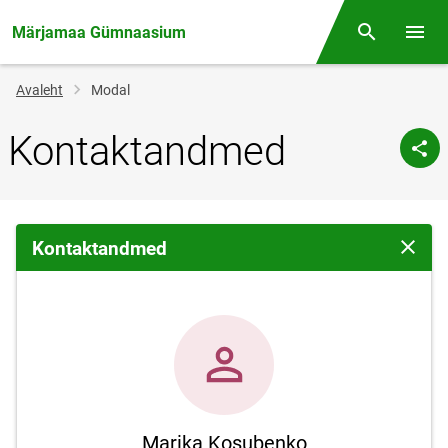
Märjamaa Gümnaasium
Otsing
Menüü
Jälglink
Avaleht
Modal
Kontaktandmed
Kontaktandmed
Sulge 
Marika Kosubenko