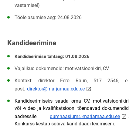
vastamisel)
Tööle asumise aeg: 24.08.2026
Kandideerimine
Kandideerimise tähtaeg: 01.08.2026
Vajalikud dokumendid: motivatsioonikiri, CV
Kontakt: direktor Eero Raun, 517 2546, e-
link opens on new page
post: 
direktor@marjamaa.edu.ee
Kandideerimiseks saada oma CV, motivatsioonikiri 
või -video ja kvalifikatsiooni tõendavad dokumendid 
link op
aadressile 
gumnaasium@marjamaa.edu.ee
. 
Konkurss kestab sobiva kandidaadi leidmiseni.