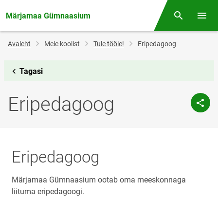
Märjamaa Gümnaasium
Otsing
Menüü
Jälglink
Avaleht
Meie koolist
Tule tööle!
Eripedagoog
Tagasi
Eripedagoog
Eripedagoog
Märjamaa Gümnaasium ootab oma meeskonnaga
liituma eripedagoogi.