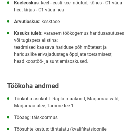
Keeleoskus
: keel - eesti keel nõutud, kõnes - C1 väga 
hea, kirjas - C1 väga hea
Arvutioskus
: kesktase
Kasuks tuleb:
 varasem töökogemus haridusasutuses 
või tugispetsialistina;
teadmised kaasava hariduse põhimõtetest ja 
hariduslike erivajadustega õppijate toetamisest;
head koostöö- ja suhtlemisoskused.
Töökoha andmed
Töökoha asukoht: Rapla maakond, Märjamaa vald, 
Märjamaa alev, Tamme tee 1
Tööaeg: täiskoormus
Töösuhte kestus: tähtajatu (kvalifikatsioonile 