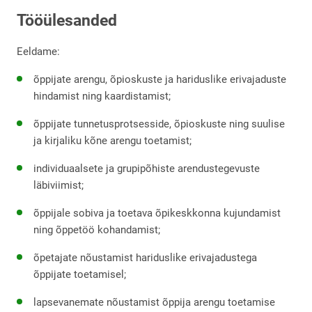
Tööülesanded
Eeldame:
õppijate arengu, õpioskuste ja hariduslike erivajaduste 
hindamist ning kaardistamist;
õppijate tunnetusprotsesside, õpioskuste ning suulise 
ja kirjaliku kõne arengu toetamist;
individuaalsete ja grupipõhiste arendustegevuste 
läbiviimist;
õppijale sobiva ja toetava õpikeskkonna kujundamist 
ning õppetöö kohandamist;
õpetajate nõustamist hariduslike erivajadustega 
õppijate toetamisel;
lapsevanemate nõustamist õppija arengu toetamise 