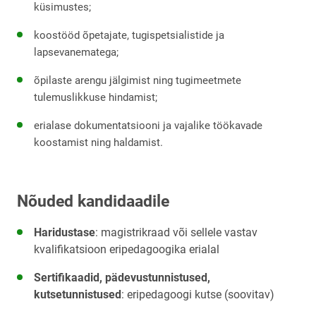
küsimustes;
koostööd õpetajate, tugispetsialistide ja 
lapsevanematega;
õpilaste arengu jälgimist ning tugimeetmete 
tulemuslikkuse hindamist;
erialase dokumentatsiooni ja vajalike töökavade 
koostamist ning haldamist.
Nõuded kandidaadile
Haridustase
: magistrikraad või sellele vastav 
kvalifikatsioon eripedagoogika erialal
Sertifikaadid, pädevustunnistused, 
kutsetunnistused
: eripedagoogi kutse (soovitav)