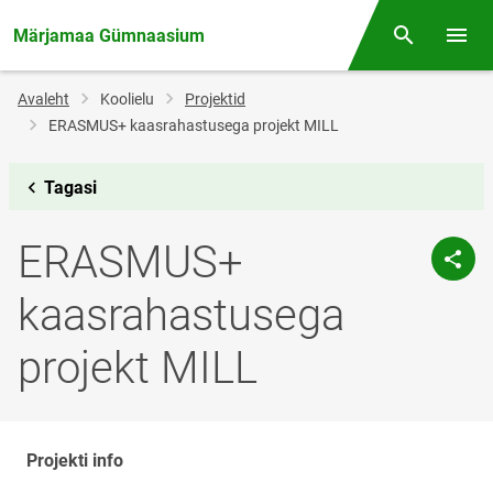
Märjamaa Gümnaasium
Otsing
Menüü
Jälglink
Avaleht
Koolielu
Projektid
ERASMUS+ kaasrahastusega projekt MILL
Tagasi
ERASMUS+
kaasrahastusega
projekt MILL
Projekti info