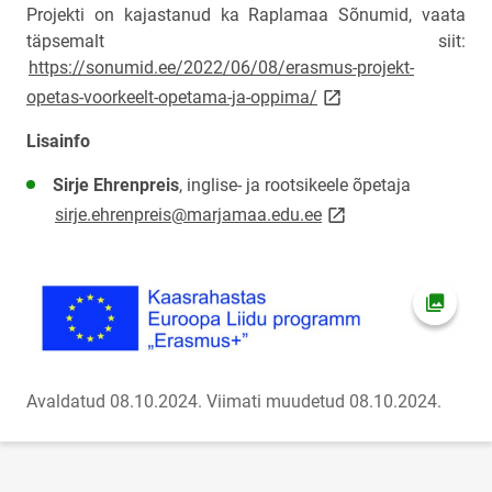
Projekti on kajastanud ka Raplamaa Sõnumid, vaata
täpsemalt siit:
https://sonumid.ee/2022/06/08/erasmus-projekt-
link opens on new pag
opetas-voorkeelt-opetama-ja-oppima/
Lisainfo
Sirje Ehrenpreis
, inglise- ja rootsikeele õpetaja
link opens on new pa
sirje.ehrenpreis@marjamaa.edu.ee
Ava fot
Avaldatud 08.10.2024.
Viimati muudetud 08.10.2024.