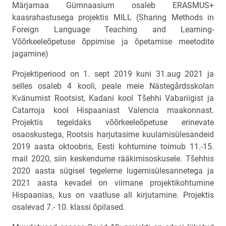
Märjamaa Gümnaasium osaleb ERASMUS+
kaasrahastusega projektis MILL (Sharing Methods in
Foreign Language Teaching and Learning-
Võõrkeeleõpetuse õppimise ja õpetamise meetodite
jagamine)
Projektiperiood on 1. sept 2019 kuni 31.aug 2021 ja
selles osaleb 4 kooli, peale meie Nästegårdsskolan
Kvänumist Rootsist, Kadani kool Tšehhi Vabariigist ja
Catarroja kool Hispaaniast Valencia maakonnast.
Projektis tegeldaks võõrkeeleõpetuse erinevate
osaoskustega, Rootsis harjutasime kuulamisülesandeid
2019 aasta oktoobris, Eesti kohtumine toimub 11.-15.
mail 2020, siin keskendume rääkimisoskusele. Tšehhis
2020 aasta sügisel tegeleme lugemisülesannetega ja
2021 aasta kevadel on viimane projektikohtumine
Hispaanias, kus on vaatluse all kirjutamine. Projektis
osalevad 7.- 10. klassi õpilased.