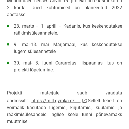
Muudatused seoses Covid 19: projekti on edasi lükatud
2 korda. Uued kohtumised on planeeritud 2022
aastasse:
28. märts – 1. aprill – Kadanis, kus keskendutakse
rääkimisülesannetele.
9. mai-13. mai Märjamaal, kus keskendutakse
lugemisülesannetele
30. mai- 3. juuni Cararrojas Hispaanias, kus on
projekti lõpetamine.
Projekti materjale saab vaadata
link opens on new page
aadressilt:
https://mill.gymka.cz
Sellelt lehelt on
võimalik kasutada lugemis-, kirjutamis-, kuulamis- ja
rääkimisülesandeid inglise keele tunni põnevamaks
muutmisel.