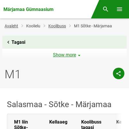
Märjamaa Gümnaasium
Otsing
Menüü
Jälglink
Avaleht
Koolielu
Koolibuss
M1 Sõtke - Märjamaa
Tagasi
Show more
M1
Salasmaa - Sõtke - Märjamaa
M1 liin
Kellaaeg
Koolibuss
Kella
Sõtke-
tagasi