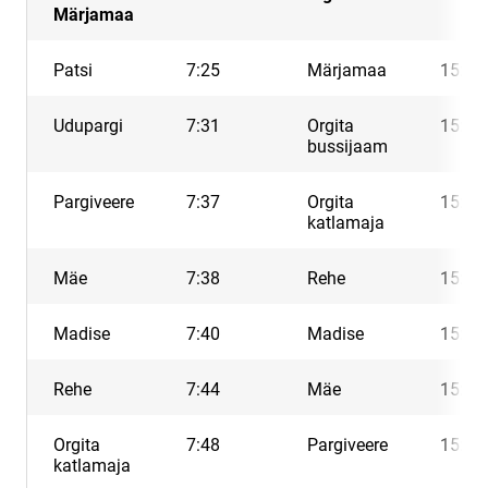
Märjamaa
Patsi
7:25
Märjamaa
15:10
Udupargi
7:31
Orgita
15:15
bussijaam
Pargiveere
7:37
Orgita
15:17
katlamaja
Mäe
7:38
Rehe
15:20
Madise
7:40
Madise
15:24
Rehe
7:44
Mäe
15:25
Orgita
7:48
Pargiveere
15:26
katlamaja