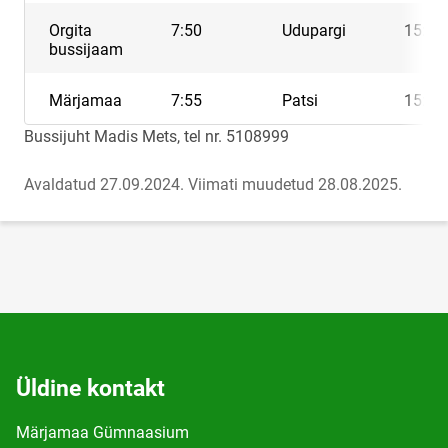
Orgita
7:50
Udupargi
15:32
bussijaam
Märjamaa
7:55
Patsi
15:38
Bussijuht Madis Mets, tel nr. 5108999
Avaldatud 27.09.2024.
Viimati muudetud 28.08.2025.
Üldine kontakt
Märjamaa Gümnaasium