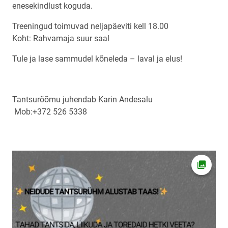
enesekindlust koguda.
Treeningud toimuvad neljapäeviti kell 18.00
Koht: Rahvamaja suur saal
Tule ja lase sammudel kõneleda – laval ja elus!
Tantsurõõmu juhendab Karin Andesalu
Mob:+372 526 5338
Ava fot