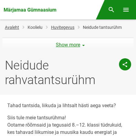
Märjamaa Gümnaasium
Otsing
Menüü
Jälglink
Avaleht
Koolielu
Huvitegevus
Neidude tantsurühm
Show more
Neidude
rahvatantsurühm
Tahad tantsida, liikuda ja lihtsalt hästi aega veeta?
Siis tule meie tantsurühma!
Ootame rõõmsaid ja tegusaid 8.–12. klassi tüdrukuid,
kes tahavad liikumise ja muusika kaudu energiat ja