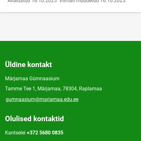
Avaldatud 16.10.2025.
Viimati muudetud 16.10.2025.
Üldine kontakt
Märjamaa Gümnaasium
Tamme Tee 1, Märjamaa, 78304, Raplamaa
gumnaasium@marjamaa.edu.ee
Olulised kontaktid
Kantselei
+372 5680 0835