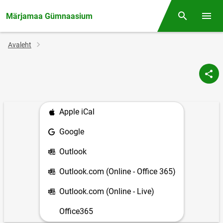
Märjamaa Gümnaasium
Otsing
Menüü
Jälglink
Avaleht
Apple iCal
Google
Outlook
Outlook.com (Online - Office 365)
Outlook.com (Online - Live)
Office365