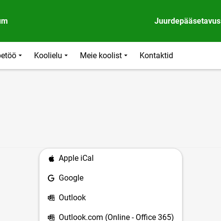
um
Juurdepääsetavus
etöö
Koolielu
Meie koolist
Kontaktid
Apple iCal
Google
Outlook
Outlook.com (Online - Office 365)