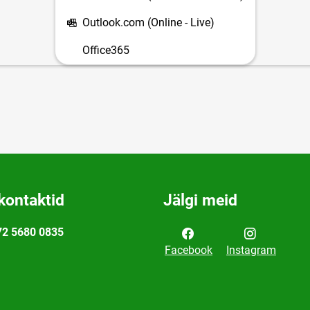
Outlook.com (Online - Live)
Office365
kontaktid
Jälgi meid
72 5680 0835
Facebook
Instagram