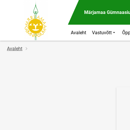
Märjamaa Gümnaasi
Avaleht
Vastuvõtt
Õpp
Jälglink
Avaleht