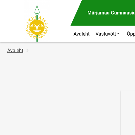
Märjamaa Gümnaasi
Avaleht
Vastuvõtt
Õpp
Jälglink
Avaleht