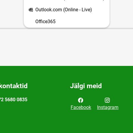
Outlook.com (Online - Live)
Office365
kontaktid
Jälgi meid
72 5680 0835
Facebook
Instagram