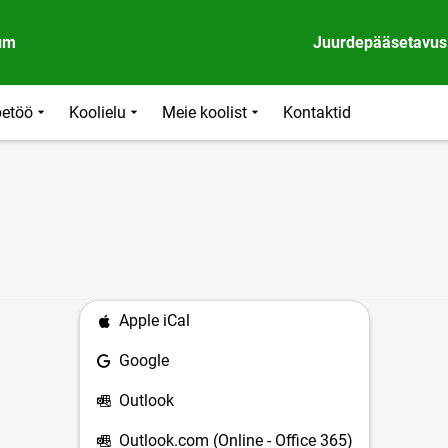
um
Juurdepääsetavus
etöö
Koolielu
Meie koolist
Kontaktid
Apple iCal
Google
Outlook
Outlook.com (Online - Office 365)