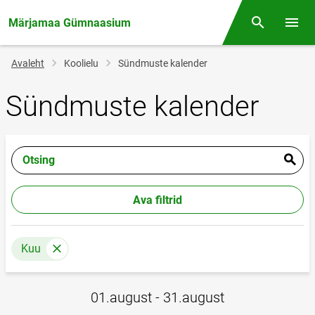
Märjamaa Gümnaasium
Otsing
Menüü
Jälglink
Avaleht
Koolielu
Sündmuste kalender
Sündmuste kalender
Otsing
Ava filtrid
Kuu
01.august - 31.august