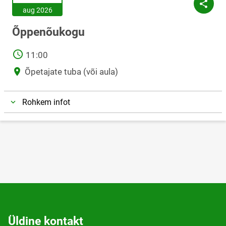
aug 2026
Õppenõukogu
AEG
11:00
Asukoht
Õpetajate tuba (või aula)
Rohkem infot
Üldine kontakt