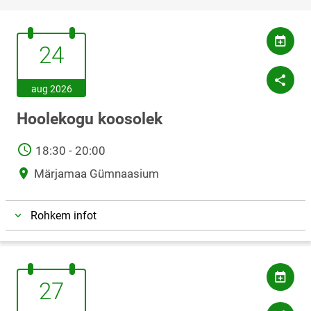
24.august.2026
24
aug 2026
Hoolekogu koosolek
AEG
18:30 - 20:00
Asukoht
Märjamaa Gümnaasium
Rohkem infot
27.august.2026
27