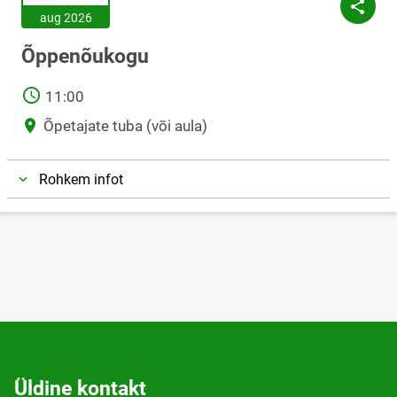
aug 2026
Õppenõukogu
AEG
11:00
Asukoht
Õpetajate tuba (või aula)
Rohkem infot
Üldine kontakt