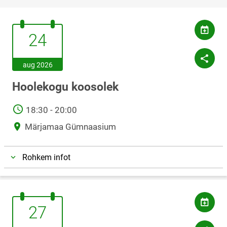
24.august.2026
24
aug 2026
Hoolekogu koosolek
AEG
18:30 - 20:00
Asukoht
Märjamaa Gümnaasium
Rohkem infot
27.august.2026
27