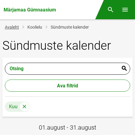
Märjamaa Gümnaasium
Otsing
Menüü
Jälglink
Avaleht
Koolielu
Sündmuste kalender
Sündmuste kalender
Otsing
Ava filtrid
Kuu
01.august - 31.august